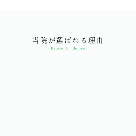
当院が選ばれる理由
Reason to Choose
正確なインプラント治療
CT検査による精密な3Dデータを活用した
インプラント治療